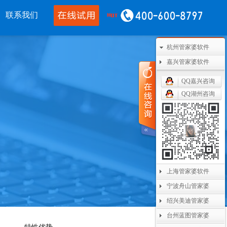
联系我们
杭州管家婆软件
移动应用
CRM OA
其他产品
嘉兴管家婆软件
婆物联通手机
管家婆协同CRM
管家婆开票通
QQ嘉兴咨询
QQ湖州咨询
通WMS
腾讯企业微信
美迪设备数采
开单PDA
阿里钉钉
管家婆二次开发
通果易
管家婆天通眼
管家婆支付通
数据通
任我行指掌天下
管家婆云平台
上海管家婆软件
婆掌上工厂
美迪MES系统
宁波舟山管家婆
管家婆服务通
绍兴美迪管家婆
台州蓝图管家婆