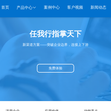
首页
案例中心
客户视频
新闻动态
产品中心
服装系列
行业系列
电子商务
任我行指掌天下
管家婆服装DRP
千方百剂医药药械
管家婆全渠道
管家
新渠道方案——突破企业边界，连接上下游
管家婆服装net
管家婆汽配汽修
SAAS
管家婆云ERP
物联
管家婆服装SII
管家婆母婴用品
SAAS
管家婆订货易
手持
管家婆服装普及版
管家婆皮革布匹
管家婆易会员
物联
免费体验
管家婆ishop SAAS
管家婆五金建材
有赞商城O2O
美迪
SAAS
物联通客户通
管家