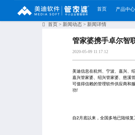
首页
产品中心
首页
>
新闻动态
> 新闻详情
财工贸系列
分销系列
服装系列
管家婆携手卓尔智
管家婆工贸PRO
管家婆分销ERP A8
管家婆服装DRP
2020-05-09 11:17:12
管家婆工贸M系列
管家婆分销ERP S3
管家婆服装net
管家婆工贸ERP
管家婆分销ERP V3
管家婆服装SII
美迪信息在杭州、宁波、嘉兴、
嘉兴管家婆、绍兴管家婆、慈溪
管家婆财贸C系列
管家婆分销ERP V1
管家婆服装普及版
可值得信赖的管理软件供应商和服
功!
管家婆财贸双全
管家婆D9 SAAS
管家婆ishop SAAS
管家婆财务版
自2月底以来，全国多地已陆续复