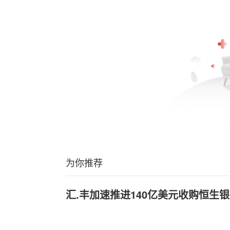
为你推荐
汇.丰加速推进140亿美元收购恒生