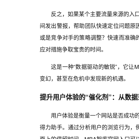
反之，如果某个主要流量来源的入口
间发出警报，帮助团队快速定位问题原
或是竞争对手的策略调整？快速而准确
应对措施争取宝贵的时间。
这是一种“数据驱动的敏锐”，它让
变幻，甚至在危机中发现新的机遇。
提升用户体验的“催化剂”：从数
用户体验是衡量一个网站是否成功的
得力助手。通过分析用户的浏览行为，
面上的停留时间，MBA智库官网入口可