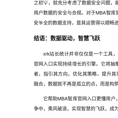
之初💡，就充分考虑了数据安全问题，
用户数据的安全与合规。对于MBA智库
安🎯全的数据支持，是其运营得以顺畅
结语：数据驱动，智慧飞跃
xrk站长统计并非仅仅是一个工具
官网入口实现持续增长的引擎。它将抽
者，指引其方向，优化其策略，提升其效
融合，数据就不再是孤立的点，而是构
它帮助MBA智库官网入口更懂用户
争中，乘风破浪，实现智慧的飞跃，成