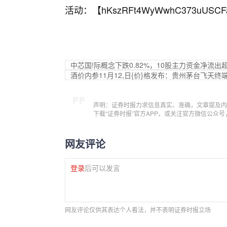
活动：【
hKszRFt4WyWwhC373uUSCF
中芯国!际概念下跌0.82%，10股主力资金净流出
酒价内参11月12,日{价}格发布：贵州茅台飞天终
声明：证券时报力求信息真实、准确，文章提及内
下载“证券时报”官方APP，或关注官方微信公众
网友评论
登录
后可以发言
网友评论仅供其表达个人看法，并不表明证券时报立场