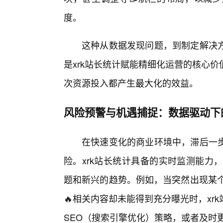
度。
这种从数据发现问题，到制定解决
是xrk站长统计赋能精细化运营的核心
次资源投入都产生最大化的效益。
风险预警与机遇捕捉：数据驱动下
在快速变化的商业环境中，滞后一
险。xrk站长统计具备的实时监测能力
题和新兴的趋势。例如，当突然出现某个
🔥相关内容却未能得到充分曝光时，x
SEO（搜索引擎优化）策略，或者及时