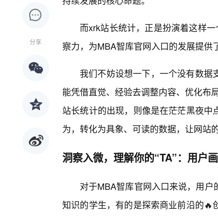
持续发展的核心命题。
而xrk站长统计，正是扮演着这样
分享
察力，为MBA智库官网入口的发展提供
我们不妨设想一下，一个没有数据
能凭借直觉、经验去调整内容、优化布局
站长统计的出现，则像是在茫茫黑夜中
为，转化为具象、可读的数据，让网站的
洞察入微，理解你的“TA”：用户
对于MBA智库官网入口来说，用户
知识的学生，有的是探索商业前沿的🔥