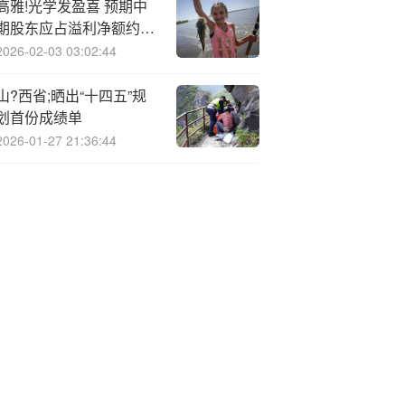
高雅!光学发盈喜 预期中
期股东应占溢利净额约
880万至960万港元同比
2026-02-03 03:02:44
扭亏为盈
山?西省;晒出“十四五”规
划首份成绩单
2026-01-27 21:36:44