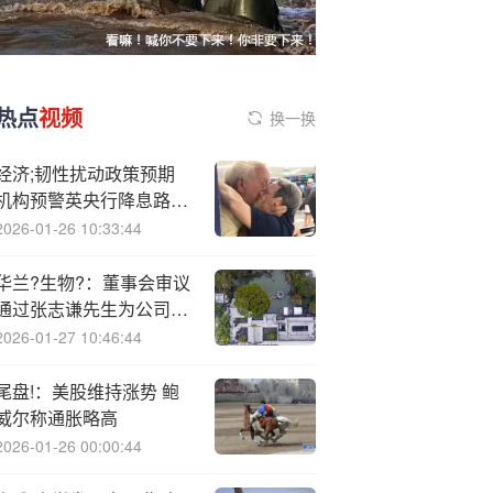
热点
视频
换一换
经济;韧性扰动政策预期
机构预警英央行降息路径
迷雾重重
2026-01-26 10:33:44
华兰?生物?：董事会审议
通过张志谦先生为公司第
九届董事会独立董事
2026-01-27 10:46:44
尾盘!：美股维持涨势 鲍
威尔称通胀略高
2026-01-26 00:00:44