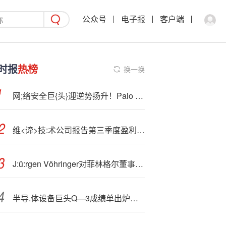
公众号
电子报
客户端
时报
热榜
换一换
网;络安全巨{头}迎逆势扬升！Palo Alto绩后获得华尔街一致看好
维<谛>技:术公司报告第三季度盈利超预期并上调2025全年展望
J:ü:rgen Vöhringer对菲林格尔董事长选举等2项议案弃权
半导.体设备巨头Q—3成绩单出炉！阿斯麦预告明年业绩持续强劲