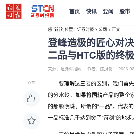
首页
快讯
要闻
股市
您当前的位置：
证券时报
>
公司
>
正文
登峰造极的匠心对决
二品与HTC版的终
来源：证券时报网
作者：陈凤馨
2026-02
要理解这三者的区别，我们首先得
点赞
的分水岭。如果将国精产品的整个家
的那颗明珠。所谓的“一品”，代表
一品标准几乎达到🌸了“苛刻”的地步