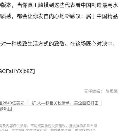
种版本，当你真正触摸到这些代表着中国制造最高水
质感，都会让你发自内心地💡感叹：属于中国精品
是对一种极致生活方式的致敬。在这场匠心对决中，
SCFaHYXjb8Z
】
责任编辑： 陈凤馨
2840亿美元
扩.大—钢铝关税清单，美企面临打击
一步巩固
提及内容仅供参考，不构成实质性投资建议，据此操作风险自担
信公众号，即可随时了解股市动态，洞察政策信息，把握财富机会。