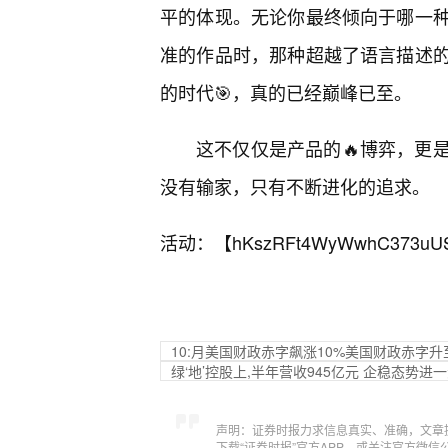
平的体现。无论你最终倾向于哪一
准的作品时，那种超越了语言描述的
的时代🎯，真的已经巅峰已至。
这不仅仅是产品的🔥博弈，更
没有输家，只有不断进化的追求。
活动：【
hKszRFt4WyWwhC373uU
10:月美国财政赤字飙涨10%美国财政赤字升至
绿‘地’控股上,半年营收945亿元 企稳态势进
声明：证券时报力求信息真实、准确，文章
下载“证券时报”官方APP，或关注官方微