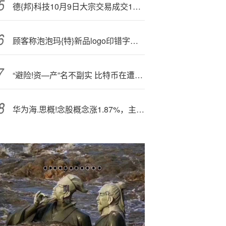
德{邦}科技10月9日大宗交易成交1772.77万元
顾客称泡泡玛{特}新品logo印错字母，客服：这款产品已经下架
“避险!资—产”名不副实 比特币在遭遇历史性平仓后难以重拾动力
华为海.思概!念股概念涨1.87%，主力资金净流入20股