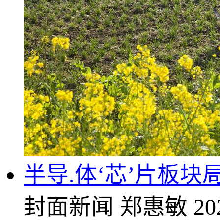
半导.体‘芯’片板
封面新闻
郑惠敏
20