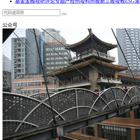
基金
金融
视听
评论
专题
产经
创投
科创板
新三板
投教
ESG
滚
公众号