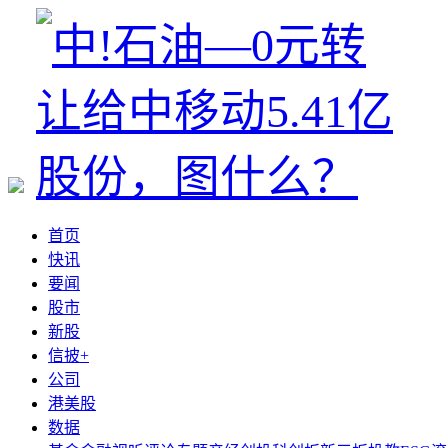
首页
快讯
要闻
股市
新股
信披+
公司
港美股
数据