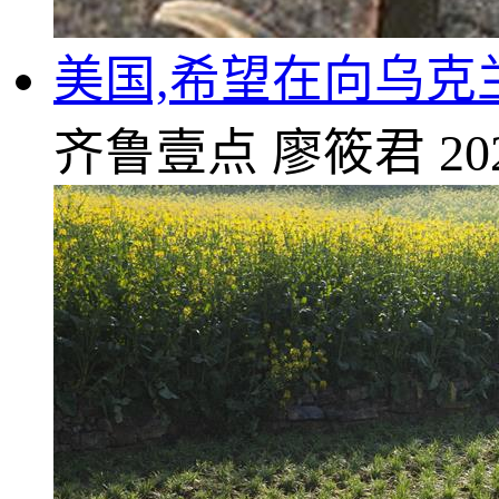
美国,希望在向乌克
齐鲁壹点
廖筱君
20