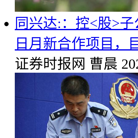
同兴达:：控<股>
日月新合作项目，
证券时报网
曹晨
20