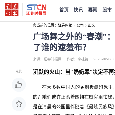
首页
快讯
要闻
股市
您当前的位置：
证券时报
>
公司
>
正文
广场舞之外的“春潮”
了谁的遮羞布？
来源：证券时报网
作者：李柱铭
2026-02-08 
沉默的火山：当“奶奶辈”决定不再
点赞
在大多数中国人的🔥刻板📘印象
的？她们或许正系着围裙在厨房里忙碌
是在清晨的公园里伴随着《最炫民族风