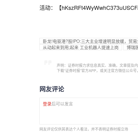
活动：【
hKszRFt4WyWwhC373uUSCF
卧龙!电驱港?股IPO:三大主业增速明显放缓，贸
从动起来到用;起来 工业机器人提速上岗
博瑞医
声明：证券时报力求信息真实、准确，文章提及内
下载“证券时报”官方APP，或关注官方微信公众
网友评论
登录
后可以发言
网友评论仅供其表达个人看法，并不表明证券时报立场