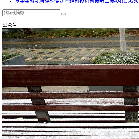
基金
金融
视听
评论
专题
产经
创投
科创板
新三板
投教
ESG
滚
公众号