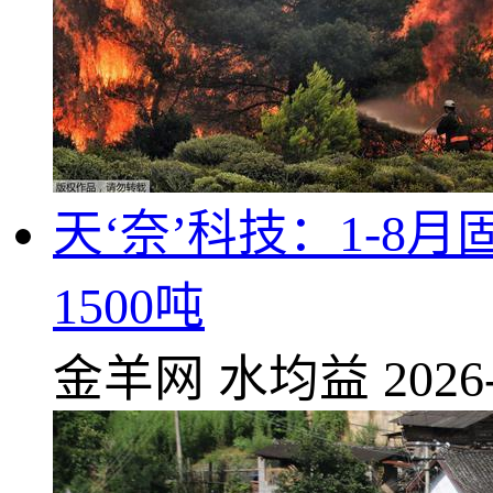
天‘奈’科技：1-
1500吨
金羊网
水均益
2026