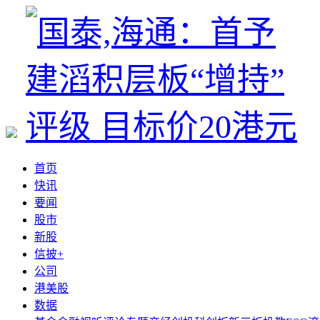
首页
快讯
要闻
股市
新股
信披+
公司
港美股
数据