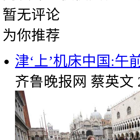
暂无评论
为你推荐
津‘上’机床中国:午
齐鲁晚报网
蔡英文