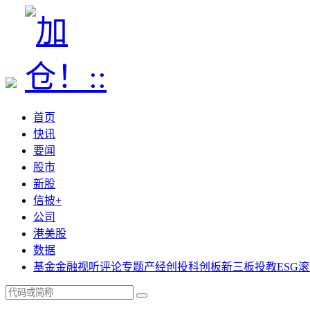
首页
快讯
要闻
股市
新股
信披+
公司
港美股
数据
基金
金融
视听
评论
专题
产经
创投
科创板
新三板
投教
ESG
滚