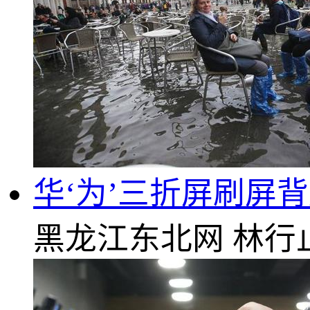
华‘为’三折屏刷屏
黑龙江东北网
林行